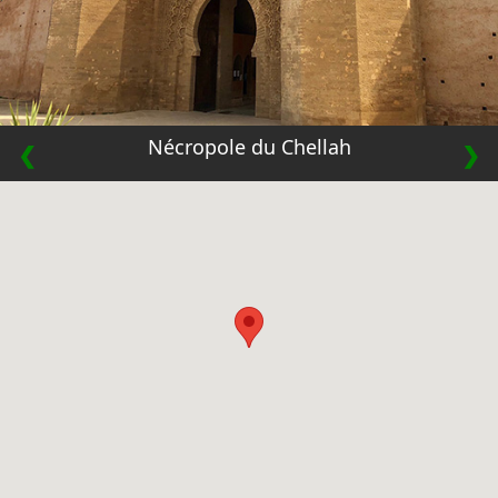
Nécropole du Chellah
❮
❯