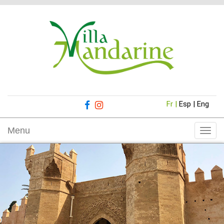
Fr |
Esp |
Eng
Menu
Toggl
navig